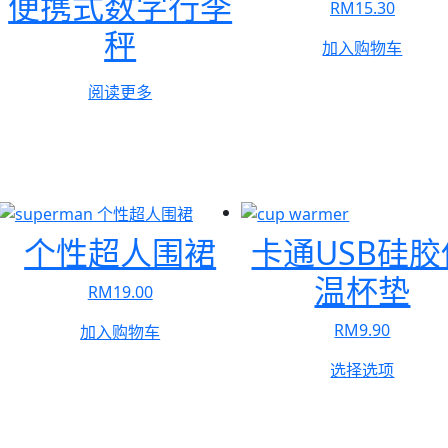
便携式数字行李
RM
15.30
秤
加入购物车
阅读更多
个性超人围裙
卡通USB硅胶
温杯垫
RM
19.00
RM
9.90
加入购物车
本
选择选项
产
品
有