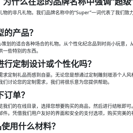
？为什么在您的品牌名称中强调“超级
页
面
物的非凡礼物。我们品牌名称中的“Super”一词代表了我们
上
。
选
择
型的产品？
这
些
各种独特且精心策划的适合各种场合的礼物。从个性化纪念品到时尚小玩
选
供一些特别的东西。
项
进行定制设计或个性化吗？
需求定制礼品而感到自豪。无论您是想通过定制雕刻增添个人风
我们讨论您的定制需求，我们将很乐意为您提供帮助。
下订单？
览我们的在线目录，选择您想要购买的商品，然后进行结帐即可
邮件。凭借我们用户友好的界面和安全的支付选项，购买完美的
p的产品使用什么材料？