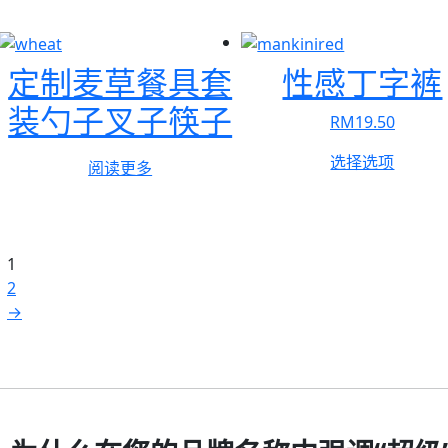
多
种
变
定制麦草餐具套
性感丁字裤
体。
装勺子叉子筷子
可
RM
19.50
在
本
产
选择选项
阅读更多
产
品
品
页
有
面
多
上
1
种
选
2
变
择
→
体。
这
可
些
在
选
产
项
品