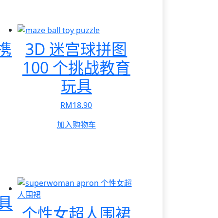
便携
3D 迷宫球拼图
100 个挑战教育
玩具
RM
18.90
加入购物车
具
个性女超人围裙