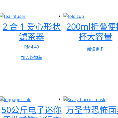
2 合 1 爱心形状
200ml折叠
滤茶器
杯大容量
RM
4.49
阅读更多
加入购物车
50公斤电子迷你
万圣节恐怖面