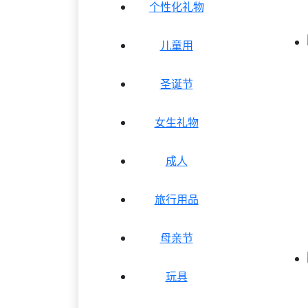
个性化礼物
儿童用
圣诞节
女生礼物
成人
旅行用品
母亲节
玩具