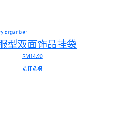
服型双面饰品挂袋
RM
14.90
本
选择选项
产
品
有
多
种
变
体。
可
在