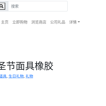
主页
立即购物
浏览商店
公司礼品
详情
圣节面具橡胶
道具
,
生日礼物
,
礼物