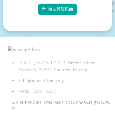
返回商店页面
A39-G, JALAN IM 7/19, Bandar Indera
Mahkota, 25200 Kuantan, Pahang
info@supergift.com.my
+6011 - 1330 - 8864
MY SUPERGIFT SDN. BHD. 202401003645 (1549495-
P)