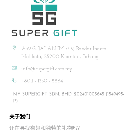
A39-G, JALAN IM 7/19, Bandar Indera
Mahkota, 25200 Kuantan, Pahang
info@supergift.com.my
+6011 - 1330 - 8864
MY SUPERGIFT SDN. BHD. 202401003645 (1549495-
P)
关于我们
还在寻找有趣和独特的礼物吗？