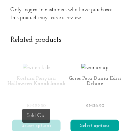
Only logged in customers who have purchased
this product may leave a review.
Related products
Kostum Penyihir
Gores Peta Dunia Edisi
Halloween Kanak-kanak
Deluxe
RM
29.50
RM
36.90
Sold Out
Select options
Select options