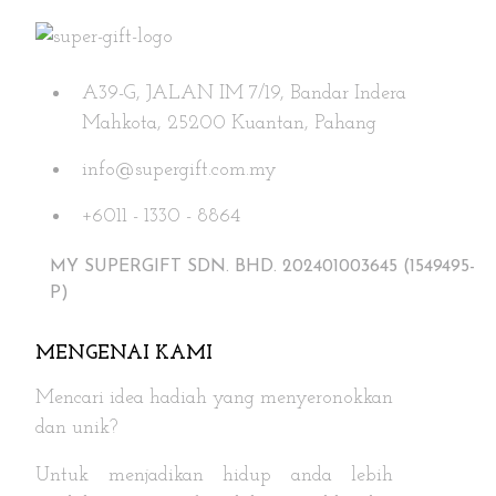
The
options
may
A39-G, JALAN IM 7/19, Bandar Indera
be
Mahkota, 25200 Kuantan, Pahang
chosen
on
info@supergift.com.my
the
+6011 - 1330 - 8864
product
page
MY SUPERGIFT SDN. BHD. 202401003645 (1549495-
P)
MENGENAI KAMI
Mencari idea hadiah yang menyeronokkan
dan unik?
Untuk menjadikan hidup anda lebih