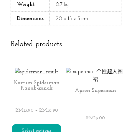
Weight
0.7 kg
Dimensions
20 × 15 × 5 cm
Related products
Kostum Spiderman
Kanak-kanak
Apron Superman
Price
–
RM
13.90
RM
16.90
range:
RM
19.00
RM13.90
Select options