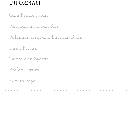
INFORMASI
Cara Pembayaran
Penghantaran dan Kos
Pulangan Item dan Bayaran Balik
Dasar Privasi
Terma dan Syarat
Soalan Lazim
Akaun Saya
Ikuti Kami
Copyright© 2017 - 2026 Super Gift.
All Rights Reserved.