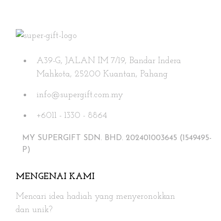
multiple
variants.
The
options
may
A39-G, JALAN IM 7/19, Bandar Indera
be
Mahkota, 25200 Kuantan, Pahang
chosen
on
info@supergift.com.my
the
+6011 - 1330 - 8864
product
page
MY SUPERGIFT SDN. BHD. 202401003645 (1549495-
P)
MENGENAI KAMI
Mencari idea hadiah yang menyeronokkan
dan unik?