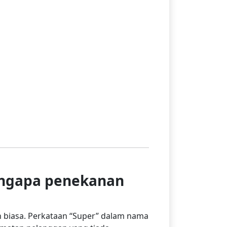
duct
e
mengapa penekanan
h biasa. Perkataan “Super” dalam nama