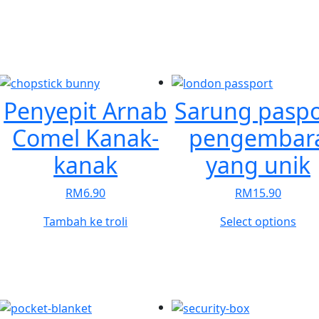
Penyepit Arnab
Sarung paspo
Comel Kanak-
pengembar
kanak
yang unik
RM
6.90
RM
15.90
This
Tambah ke troli
Select options
pro
has
mult
vari
The