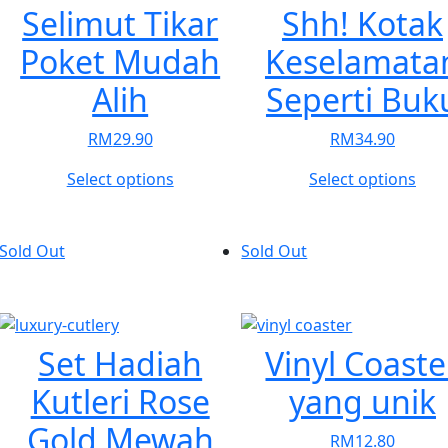
opt
Selimut Tikar
Shh! Kotak
may
Poket Mudah
Keselamata
be
cho
Alih
Seperti Buk
on
the
RM
29.90
RM
34.90
pro
pag
This
This
Select options
Select options
product
pro
has
has
multiple
mult
Sold Out
Sold Out
variants.
vari
The
The
options
opt
may
may
Set Hadiah
Vinyl Coaste
be
be
Kutleri Rose
yang unik
chosen
cho
on
on
Gold Mewah
RM
12.80
the
the