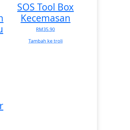
ions
SOS Tool Box
n
Kecemasan
sen
u
RM
35.90
Tambah ke troli
duct
e
duct
iple
ants.
ions
r
sen