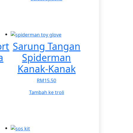
product
has
multiple
variants.
The
options
rt
Sarung Tangan
may
a
Spiderman
be
chosen
Kanak-Kanak
on
the
RM
15.50
product
page
Tambah ke troli
duct
iple
ants.