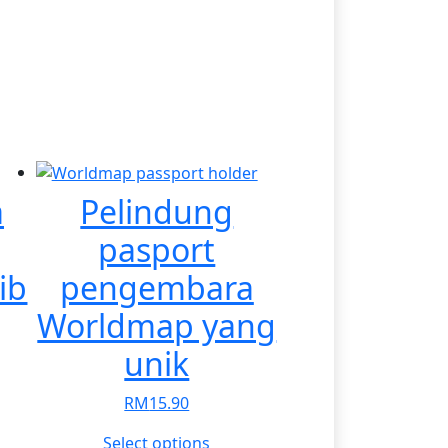
a
Pelindung
pasport
ib
pengembara
Worldmap yang
unik
RM
15.90
This
Select options