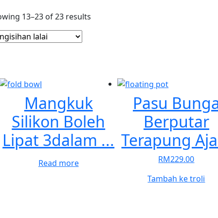
wing 13–23 of 23 results
Mangkuk
Pasu Bung
Silikon Boleh
Berputar
Lipat 3dalam ...
Terapung Aja
RM
229.00
Read more
Tambah ke troli