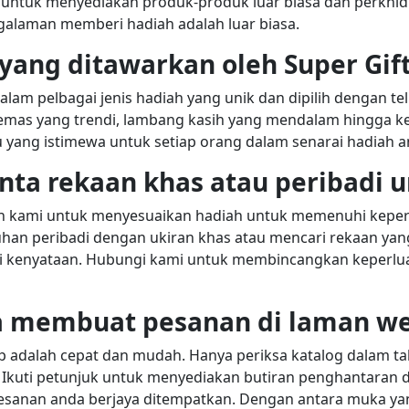
untuk menyediakan produk-produk luar biasa dan perkhid
galaman memberi hadiah adalah luar biasa.
yang ditawarkan oleh Super Gif
am pelbagai jenis hadiah yang unik dan dipilih dengan teli
emas yang trendi, lambang kasih yang mendalam hingga k
 yang istimewa untuk setiap orang dalam senarai hadiah a
ta rekaan khas atau peribadi u
 kami untuk menyesuaikan hadiah untuk memenuhi keperl
an peribadi dengan ukiran khas atau mencari rekaan yang
di kenyataan. Hubungi kami untuk membincangkan keperlu
 membuat pesanan di laman web
adalah cepat dan mudah. Hanya periksa katalog dalam tali
n. Ikuti petunjuk untuk menyediakan butiran penghantara
sanan anda berjaya ditempatkan. Dengan antara muka ya