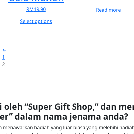
product
pro
RM
19.90
Read more
page
pag
This
Select options
product
has
multiple
variants.
←
The
1
options
2
may
be
chosen
on
the
i oleh “Super Gift Shop,” dan 
product
per” dalam nama jenama anda?
page
am menawarkan hadiah yang luar biasa yang melebihi hadia